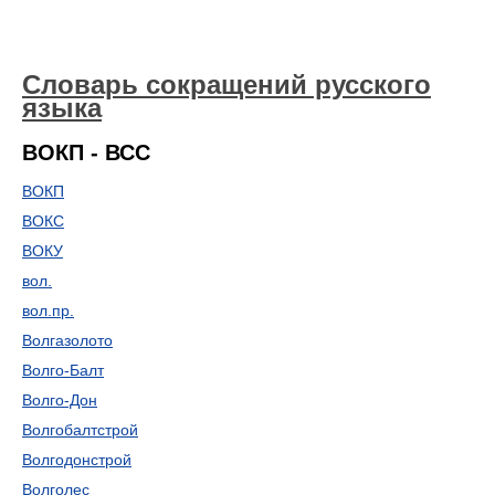
Словарь сокращений русского
языка
ВОКП - ВСС
ВОКП
ВОКС
ВОКУ
вол.
вол.пр.
Волгазолото
Волго-Балт
Волго-Дон
Волгобалтстрой
Волгодонстрой
Волголес