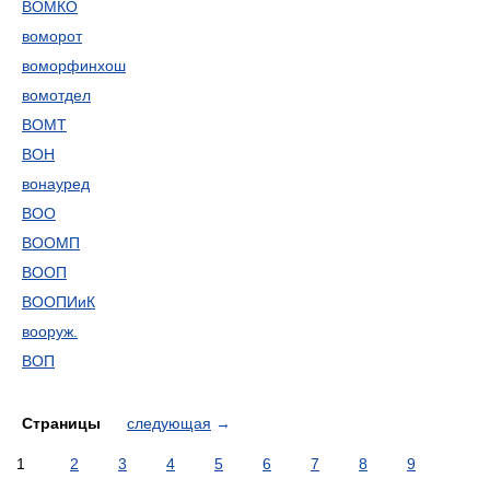
ВОМКО
воморот
воморфинхош
вомотдел
ВОМТ
ВОН
вонауред
ВОО
ВООМП
ВООП
ВООПИиК
вооруж.
ВОП
Страницы
следующая
→
1
2
3
4
5
6
7
8
9