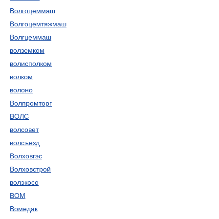
Волгоцеммаш
Волгоцемтяжмаш
Волгцеммаш
волземком
волисполком
волком
волоно
Волпромторг
ВОЛС
волсовет
волсъезд
Волховгэс
Волховстрой
волэкосо
ВОМ
Вомедак